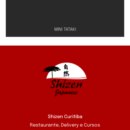
MINI TATAKI
Peixe à escolha (salmão, atum ou peixe branco)
com molho especial de shoyu e limão
Shizen Curitiba
Restaurante, Delivery e Cursos