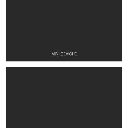
Caldo à base de missô, tofu, shoyu e cebolinha
MINI CEVICHE
Peixe à escolha (salmão, atum ou peixe branco)
com molho especial de limão