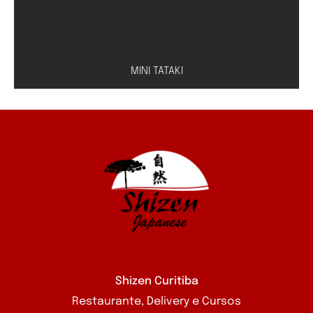
MINI TATAKI
Peixe à escolha (salmão, atum ou peixe branco)
com molho especial de shoyu e limão
Shizen Curitiba
Restaurante, Delivery e Cursos