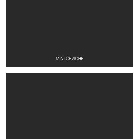
Caldo à base de missô, tofu, shoyu e cebolinha
MINI CEVICHE
Peixe à escolha (salmão, atum ou peixe branco)
com molho especial de limão