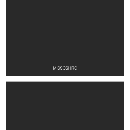
Conserva de pepino
MISSOSHIRO
Caldo à base de missô, tofu, shoyu e cebolinha