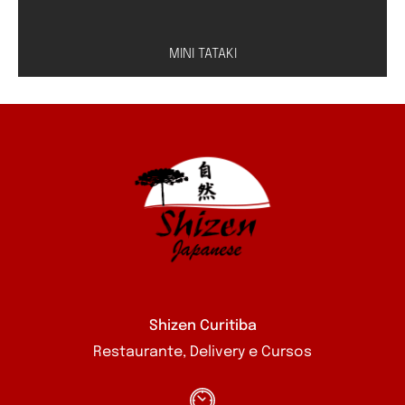
MINI TATAKI
Peixe à escolha (salmão, atum ou peixe branco)
com molho especial de shoyu e limão
Shizen Curitiba
Restaurante, Delivery e Cursos