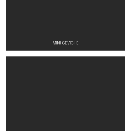
MINI CEVICHE
Peixe à escolha (salmão, atum ou peixe branco)
com molho especial de limão