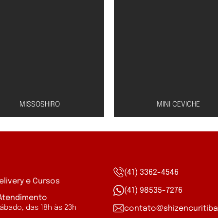
MISSOSHIRO
MINI CEVICHE
a
(41) 3362-4546
elivery e Cursos
Peixe à escolha (salmã
(41) 98535-7276
do à base de missô, tofu,
 Atendimento
atum ou peixe branco) 
shoyu e cebolinha
ábado, das 18h às 23h
contato@shizencuritiba
molho especial de lim