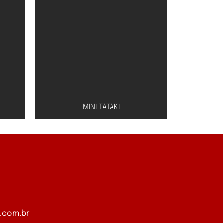
MINI TATAKI
Peixe à escolha (salmão,
o,
atum ou peixe branco) com
com
molho especial de shoyu e
.com.br
ão
limão