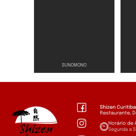
SUNOMONO
Shizen Curitib
Restaurante, D
Cal
Horário de
Conserva de pepino
Segunda a S