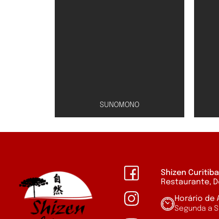
SUNOMONO
Shizen Curitib
Restaurante, D
Cal
Horário de
Conserva de pepino
Segunda a S