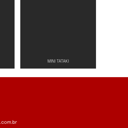
MINI TATAKI
Peixe à escolha (salmão,
o,
atum ou peixe branco) com
com
molho especial de shoyu e
.com.br
ão
limão