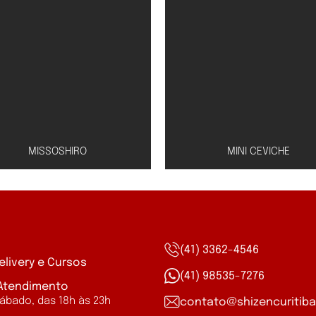
MISSOSHIRO
MINI CEVICHE
a
(41) 3362-4546
elivery e Cursos
Peixe à escolha (salmã
(41) 98535-7276
do à base de missô, tofu,
 Atendimento
atum ou peixe branco) 
shoyu e cebolinha
ábado, das 18h às 23h
contato@shizencuritiba
molho especial de lim