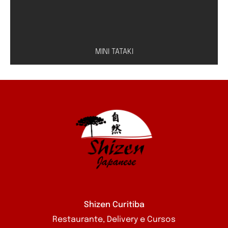
MINI TATAKI
Peixe à escolha (salmão, atum ou peixe branco)
com molho especial de shoyu e limão
Shizen Curitiba
Restaurante, Delivery e Cursos