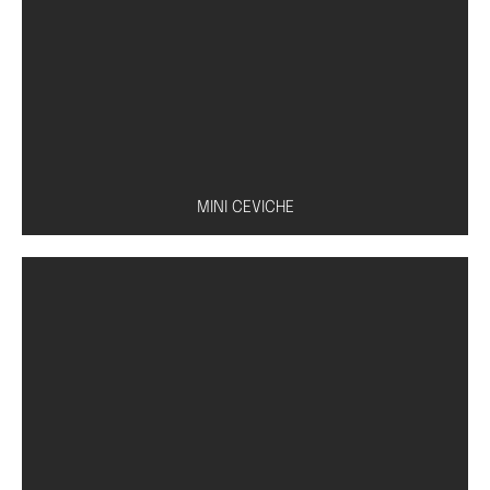
Caldo à base de missô, tofu, shoyu e cebolinha
MINI CEVICHE
Peixe à escolha (salmão, atum ou peixe branco)
com molho especial de limão