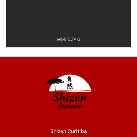
MINI TATAKI
Peixe à escolha (salmão, atum ou peixe branco)
com molho especial de shoyu e limão
Shizen Curitiba