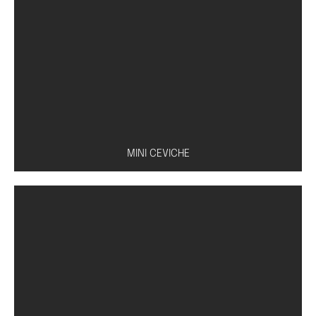
Caldo à base de missô, tofu, shoyu e cebolinha
MINI CEVICHE
Peixe à escolha (salmão, atum ou peixe branco)
com molho especial de limão