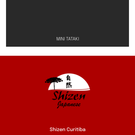
MINI TATAKI
Peixe à escolha (salmão, atum ou peixe branco)
com molho especial de shoyu e limão
Shizen Curitiba