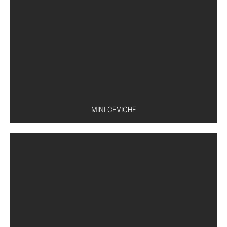
Caldo à base de missô, tofu, shoyu e cebolinha
MINI CEVICHE
Peixe à escolha (salmão, atum ou peixe branco)
com molho especial de limão