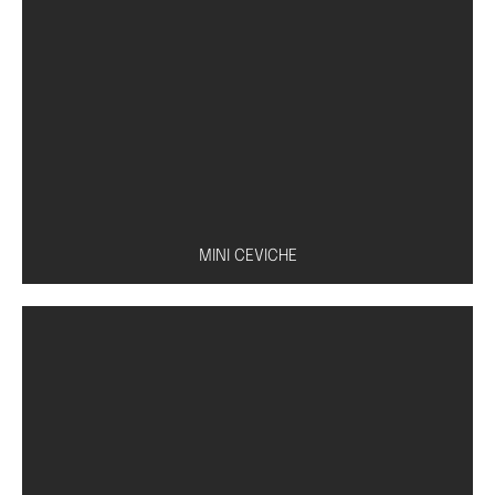
Caldo à base de missô, tofu, shoyu e cebolinha
MINI CEVICHE
Peixe à escolha (salmão, atum ou peixe branco)
com molho especial de limão