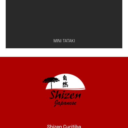
MINI TATAKI
Peixe à escolha (salmão, atum ou peixe branco)
com molho especial de shoyu e limão
Shizen Curitiba