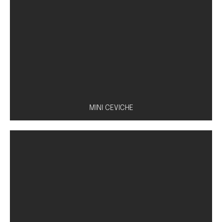
Caldo à base de missô, tofu, shoyu e cebolinha
MINI CEVICHE
Peixe à escolha (salmão, atum ou peixe branco)
com molho especial de limão