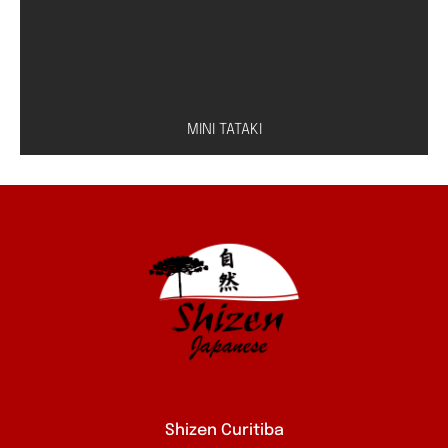
MINI TATAKI
Peixe à escolha (salmão, atum ou peixe branco)
com molho especial de shoyu e limão
Shizen Curitiba